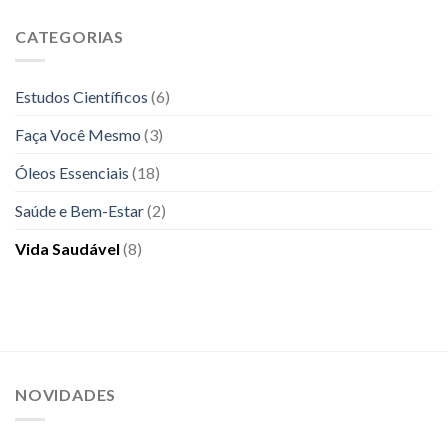
neurológico:
Influência
como
Profunda
CATEGORIAS
eles
da
podem
Alimentação
ajudar
na
a
Estudos Científicos
(6)
Saúde
melhorar
Mental
a
Faça Você Mesmo
(3)
sua
saúde
Óleos Essenciais
(18)
mental
e
emocional
Saúde e Bem-Estar
(2)
Vida Saudável
(8)
NOVIDADES