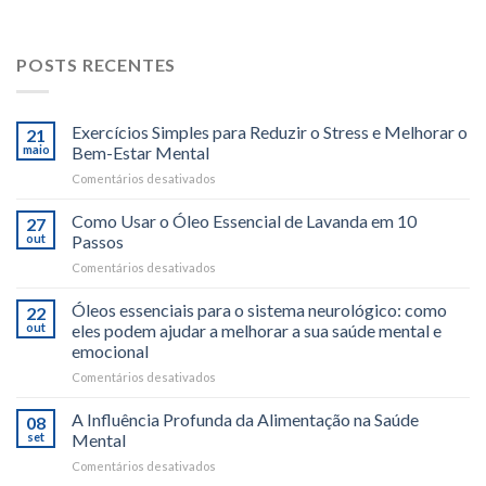
POSTS RECENTES
Exercícios Simples para Reduzir o Stress e Melhorar o
21
maio
Bem-Estar Mental
em
Comentários desativados
Exercícios
Simples
Como Usar o Óleo Essencial de Lavanda em 10
27
para
out
Passos
Reduzir
em
Comentários desativados
o
Como
Stress
Usar
Óleos essenciais para o sistema neurológico: como
e
22
o
Melhorar
out
eles podem ajudar a melhorar a sua saúde mental e
Óleo
o
emocional
Essencial
Bem-
em
Comentários desativados
de
Estar
Óleos
Lavanda
Mental
essenciais
em
A Influência Profunda da Alimentação na Saúde
08
para
10
set
Mental
o
Passos
em
Comentários desativados
sistema
A