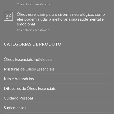
Reduzir
em
Comentários desativados
o
Como
Stress
Usar
Óleos essenciais para o sistema neurológico: como
e
22
o
Melhorar
out
eles podem ajudar a melhorar a sua saúde mental e
Óleo
o
emocional
Essencial
Bem-
em
Comentários desativados
de
Estar
Óleos
Lavanda
Mental
essenciais
em
para
10
CATEGORIAS DE PRODUTO
o
Passos
sistema
neurológico:
Óleos Essenciais Individuais
como
eles
Misturas de Óleos Essenciais
podem
ajudar
a
Kits e Acessórios
melhorar
a
Difusores de Óleos Essenciais
sua
saúde
Cuidado Pessoal
mental
e
Suplementos
emocional