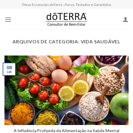
Skip
Óleos Essenciais doTerra - Puros, Testados e Garantidos
to
content
ARQUIVOS DE CATEGORIA:
VIDA SAUDÁVEL
08
set
A Influência Profunda da Alimentação na Saúde Mental