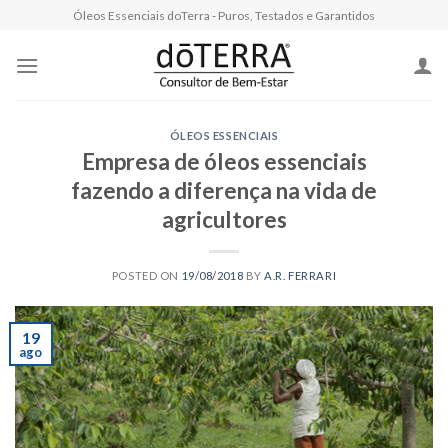
Skip
Óleos Essenciais doTerra - Puros, Testados e Garantidos
to
content
ÓLEOS ESSENCIAIS
Empresa de óleos essenciais
fazendo a diferença na vida de
agricultores
POSTED ON
19/08/2018
BY
A.R. FERRARI
19
ago