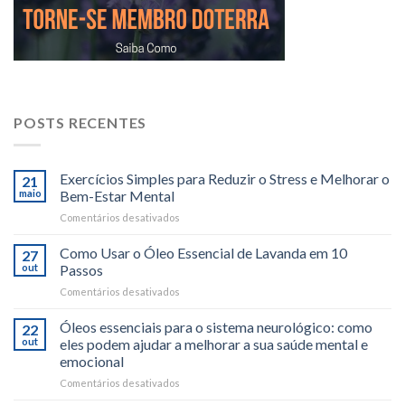
POSTS RECENTES
Exercícios Simples para Reduzir o Stress e Melhorar o
21
maio
Bem-Estar Mental
em
Comentários desativados
Exercícios
Simples
Como Usar o Óleo Essencial de Lavanda em 10
27
para
out
Passos
Reduzir
em
Comentários desativados
o
Como
Stress
Usar
Óleos essenciais para o sistema neurológico: como
e
22
o
Melhorar
out
eles podem ajudar a melhorar a sua saúde mental e
Óleo
o
emocional
Essencial
Bem-
em
Comentários desativados
de
Estar
Óleos
Lavanda
Mental