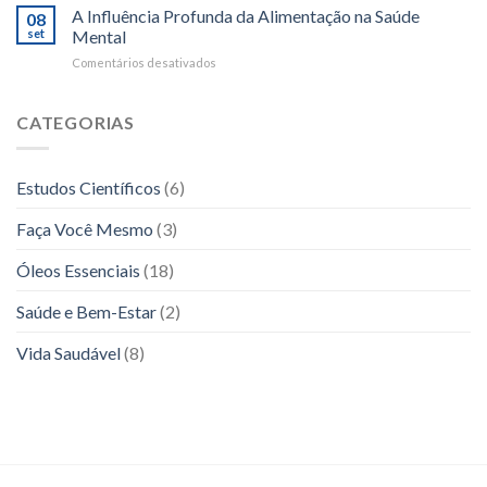
essenciais
em
A Influência Profunda da Alimentação na Saúde
08
para
10
set
Mental
o
Passos
em
Comentários desativados
sistema
A
neurológico:
Influência
como
Profunda
CATEGORIAS
eles
da
podem
Alimentação
ajudar
na
a
Estudos Científicos
(6)
Saúde
melhorar
Mental
a
Faça Você Mesmo
(3)
sua
saúde
Óleos Essenciais
(18)
mental
e
emocional
Saúde e Bem-Estar
(2)
Vida Saudável
(8)