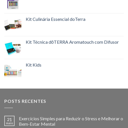
Kit Culinária Essencial doTerra
Kit Técnica dōTERRA Aromatouch com Difusor
Kit Kids
POSTS RECENTES
Exercícios Simples para Reduzir o Stress e Melhorar o
21
maio
Bem-Estar Mental