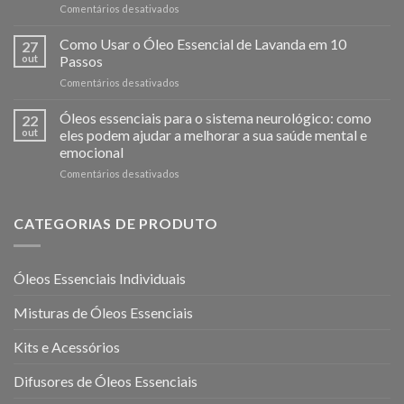
em
Comentários desativados
Exercícios
Simples
Como Usar o Óleo Essencial de Lavanda em 10
27
para
out
Passos
Reduzir
em
Comentários desativados
o
Como
Stress
Usar
Óleos essenciais para o sistema neurológico: como
e
22
o
Melhorar
out
eles podem ajudar a melhorar a sua saúde mental e
Óleo
o
emocional
Essencial
Bem-
em
Comentários desativados
de
Estar
Óleos
Lavanda
Mental
essenciais
em
para
10
CATEGORIAS DE PRODUTO
o
Passos
sistema
neurológico:
Óleos Essenciais Individuais
como
eles
Misturas de Óleos Essenciais
podem
ajudar
a
Kits e Acessórios
melhorar
a
Difusores de Óleos Essenciais
sua
saúde