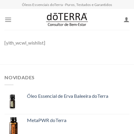
Skip
Óleos Essenciais doTerra - Puros, Testados e Garantidos
to
content
[yith_wcwl_wishlist]
NOVIDADES
Óleo Essencial de Erva Baleeira doTerra
MetaPWR doTerra