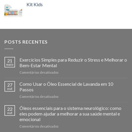
Kit Kids
POSTS RECENTES
Exercícios Simples para Reduzir o Stress e Melhorar o
21
maio
Bem-Estar Mental
em
Comentários desativados
Exercícios
Simples
Como Usar o Óleo Essencial de Lavanda em 10
27
para
out
Passos
Reduzir
em
Comentários desativados
o
Como
Stress
Usar
Óleos essenciais para o sistema neurológico: como
e
22
o
Melhorar
out
eles podem ajudar a melhorar a sua saúde mental e
Óleo
o
emocional
Essencial
Bem-
em
Comentários desativados
de
Estar
Óleos
Lavanda