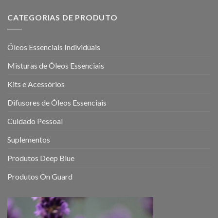
Mental
essenciais
em
para
10
CATEGORIAS DE PRODUTO
o
Passos
sistema
neurológico:
Óleos Essenciais Individuais
como
eles
Misturas de Óleos Essenciais
podem
ajudar
a
Kits e Acessórios
melhorar
a
Difusores de Óleos Essenciais
sua
saúde
Cuidado Pessoal
mental
e
Suplementos
emocional
Produtos Deep Blue
Produtos On Guard