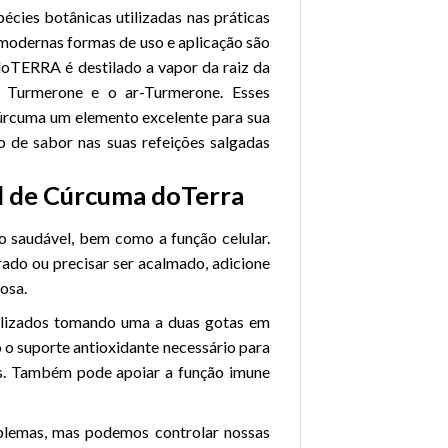
pécies botânicas utilizadas nas práticas
s modernas formas de uso e aplicação são
 doTERRA é destilado a vapor da raiz da
o Turmerone e o ar-Turmerone. Esses
úrcuma um elemento excelente para sua
o de sabor nas suas refeições salgadas
al de Cúrcuma doTerra
 saudável, bem como a função celular.
rado ou precisar ser acalmado, adicione
osa.
ilizados tomando uma a duas gotas em
 o suporte antioxidante necessário para
res. Também pode apoiar a função imune
oblemas, mas podemos controlar nossas