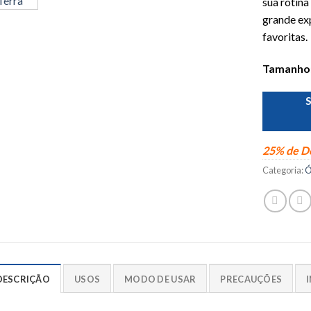
sua rotina
grande ex
favoritas.
Tamanho
25% de De
Categoria:
Ó
DESCRIÇÃO
USOS
MODO DE USAR
PRECAUÇÕES