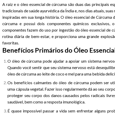
A raiz e o óleo essencial de cúrcuma são duas das principais es
tradicionais de saúde ayurvédica da Índia e, nos dias atuais, sua
inspiradas em sua longa história. O óleo essencial de Cúrcuma
cúrcuma e possui dois componentes químicos exclusivos, 
componentes fazem do uso por ingestão do óleo essencial de c
rotina diária de bem-estar, e proporciona uma grande explosã
favoritas.
Benefícios Primários do Óleo Essenci
O óleo de cúrcuma pode ajudar a apoiar um sistema nervoso
Quando você sentir que seu sistema nervoso está desequilib
óleo de cúrcuma ao leite de coco e mel para uma bebida delici
Os benefícios calmantes do óleo de cúrcuma podem ser ut
uma cápsula vegetal. Fazer isso regularmente dá ao seu corpo
proteger seu corpo dos danos causados ​​pelos radicais liv
saudável, bem como a resposta imunológica.
É quase impossível passar a vida sem enfrentar alguns pr