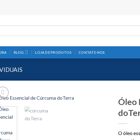
s
ORA
BLOG
LOJA DE PRODUTOS
CONTATE-NOS
IVIDUAIS
Óleo 
doTe
O óleo es