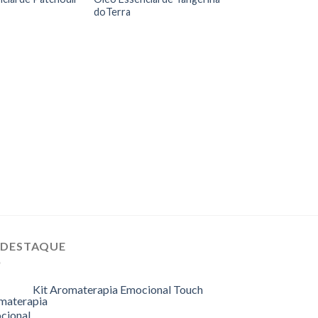
doTerra
ÓLEOS ESSENCIAIS I
Óleo Essencial de
 DESTAQUE
Kit Aromaterapia Emocional Touch