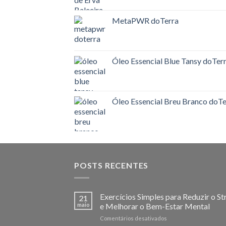
MetaPWR doTerra
Óleo Essencial Blue Tansy doTer
Óleo Essencial Breu Branco doTe
POSTS RECENTES
Exercícios Simples para Reduzir o St
21
maio
e Melhorar o Bem-Estar Mental
em
Comentários desativados