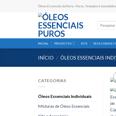
Skip
Óleos Essenciais doTerra - Puros, Testados e Garantido
to
content
Pesquisar
por:
INICIAL
PRODUTOS
KITS
SEJA CONSULT
INÍCIO
/
ÓLEOS ESSENCIAIS IND
CATEGORIAS
Óleos Essenciais Individuais
Misturas de Óleos Essenciais
Kits e Acessórios