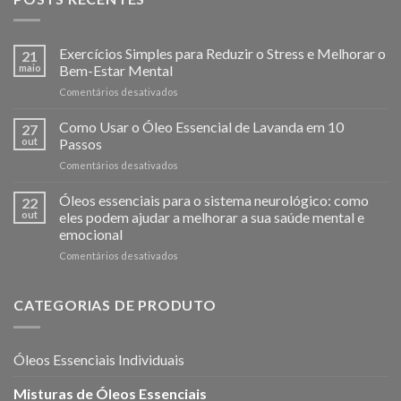
Exercícios Simples para Reduzir o Stress e Melhorar o
21
maio
Bem-Estar Mental
em
Comentários desativados
Exercícios
Simples
Como Usar o Óleo Essencial de Lavanda em 10
27
para
out
Passos
Reduzir
em
Comentários desativados
o
Como
Stress
Usar
Óleos essenciais para o sistema neurológico: como
e
22
o
Melhorar
out
eles podem ajudar a melhorar a sua saúde mental e
Óleo
o
emocional
Essencial
Bem-
em
Comentários desativados
de
Estar
Óleos
Lavanda
Mental
essenciais
em
para
10
CATEGORIAS DE PRODUTO
o
Passos
sistema
neurológico:
Óleos Essenciais Individuais
como
eles
Misturas de Óleos Essenciais
podem