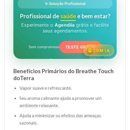
✨ Solução Profissional
Profissional de
saúde
e bem estar?
Experimente o
Agendiia
grátis e facilite
seus agendamentos.
🏥
TESTE GRÁTIS
Sem compromisso
COM IA
📅
💊
⏰
🩺
Benefícios Primários do Breathe Touch
doTerra
Vapor suave e refrescante.
Seu aroma calmante ajuda a promover um
ambiente relaxante.
Ajuda a minimizar os efeitos das ameaças
sazonais.