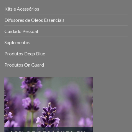
ajudar
a
Kits e Acessórios
melhorar
a
Difusores de Óleos Essenciais
sua
saúde
Cuidado Pessoal
mental
e
Suplementos
emocional
Produtos Deep Blue
Produtos On Guard