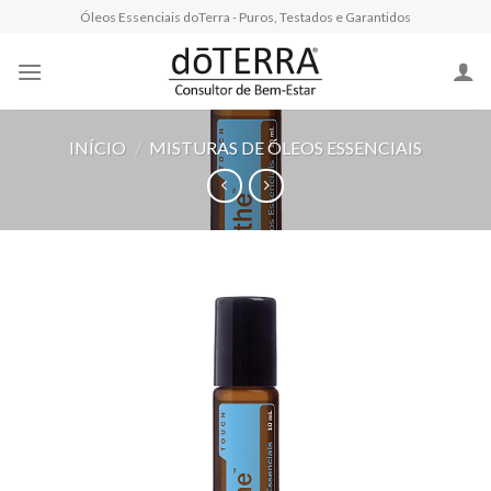
Skip
Óleos Essenciais doTerra - Puros, Testados e Garantidos
to
content
INÍCIO
/
MISTURAS DE ÓLEOS ESSENCIAIS