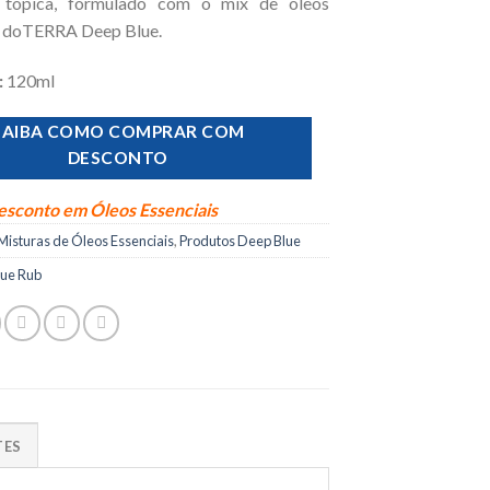
o tópica, formulado com o mix de óleos
s doTERRA Deep Blue.
:
120ml
SAIBA COMO COMPRAR COM
DESCONTO
sconto em Óleos Essenciais
Misturas de Óleos Essenciais
,
Produtos Deep Blue
lue Rub
TES