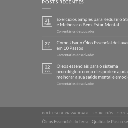
POSTS RECENTES
Exercícios Simples para Reduzir o St
21
maio
e Melhorar o Bem-Estar Mental
em
Comentários desativados
Exercícios
Simples
Como Usar o Óleo Essencial de Lav
27
para
out
em 10 Passos
Reduzir
em
Comentários desativados
o
Como
Stress
Usar
Óleos essenciais para o sistema
e
22
o
Melhorar
out
neurológico: como eles podem ajuda
Óleo
o
melhorar a sua saúde mental e emoci
Essencial
Bem-
em
Comentários desativados
de
Estar
Óleos
Lavanda
Mental
essenciais
em
para
10
o
Passos
sistema
neurológico:
POLÍTICA DE PRIVACIDADE
SOBRE NÓS
CONT
como
Óleos Essenciais doTerra - Qualidade Para o s
eles
podem