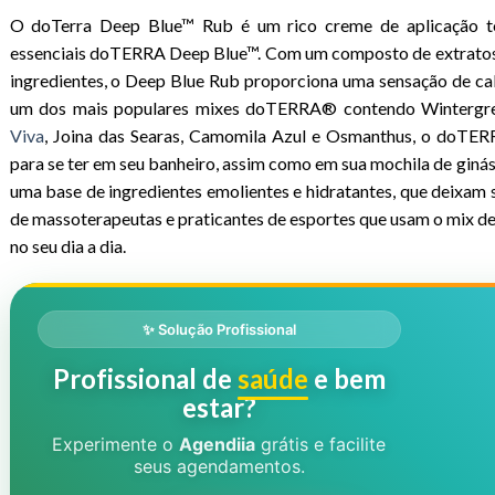
O doTerra Deep Blue™ Rub é um rico creme de aplicação t
essenciais doTERRA Deep Blue™. Com um composto de extratos 
ingredientes, o Deep Blue Rub proporciona uma sensação de calo
um dos mais populares mixes doTERRA® contendo Wintergree
Viva
, Joina das Searas, Camomila Azul e Osmanthus, o doTER
para se ter em seu banheiro, assim como em sua mochila de gin
uma base de ingredientes emolientes e hidratantes, que deixam s
de massoterapeutas e praticantes de esportes que usam o mix 
no seu dia a dia.
✨ Solução Profissional
Profissional de
saúde
e bem
estar?
Experimente o
Agendiia
grátis e facilite
seus agendamentos.