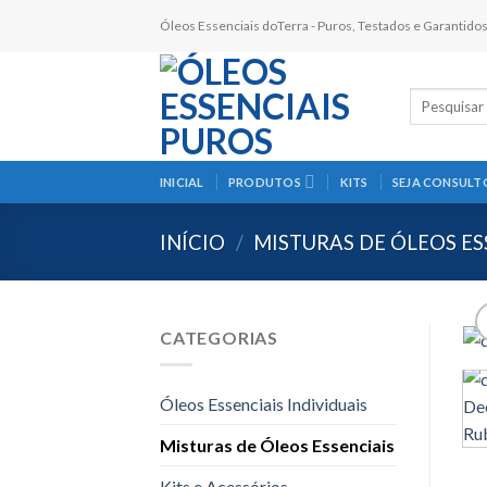
Skip
Óleos Essenciais doTerra - Puros, Testados e Garantido
to
content
Pesquisar
por:
INICIAL
PRODUTOS
KITS
SEJA CONSULT
INÍCIO
/
MISTURAS DE ÓLEOS ES
CATEGORIAS
Óleos Essenciais Individuais
Misturas de Óleos Essenciais
Kits e Acessórios