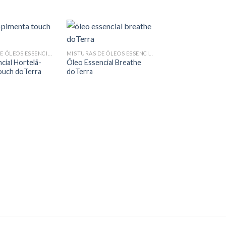
MISTURAS DE ÓLEOS ESSENCIAIS
MISTURAS DE ÓLEOS ESSENCIAIS
cial Hortelã-
Óleo Essencial Breathe
ouch doTerra
doTerra
doTerra Calmer – 
Óleos Essenciais