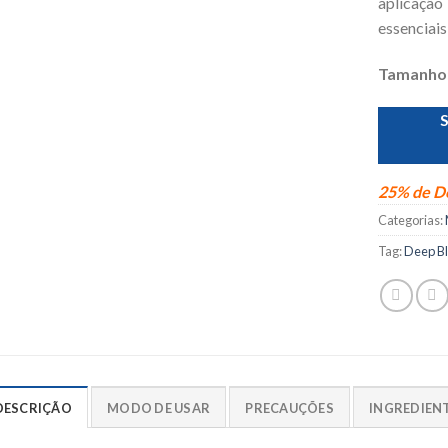
aplicaçã
essenciai
Tamanho
25% de De
Categorias:
Tag:
Deep B
DESCRIÇÃO
MODO DE USAR
PRECAUÇÕES
INGREDIEN