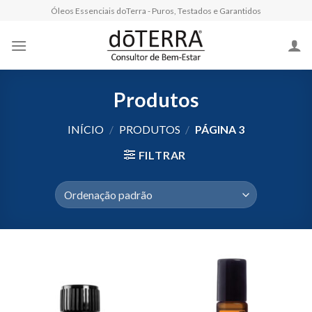
Skip
Óleos Essenciais doTerra - Puros, Testados e Garantidos
to
content
Produtos
INÍCIO
/
PRODUTOS
/
PÁGINA 3
FILTRAR