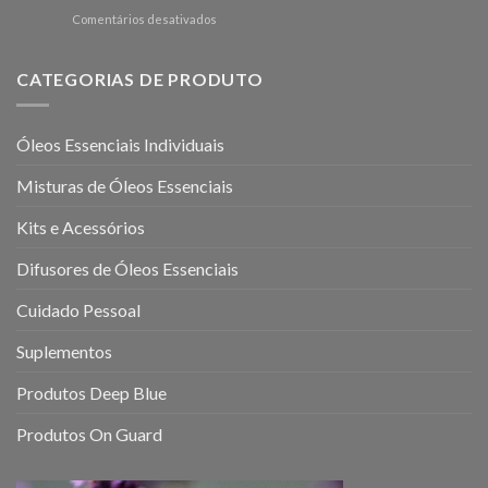
Essencial
Bem-
em
Comentários desativados
de
Estar
Óleos
Lavanda
Mental
essenciais
em
para
10
CATEGORIAS DE PRODUTO
o
Passos
sistema
neurológico:
Óleos Essenciais Individuais
como
eles
Misturas de Óleos Essenciais
podem
ajudar
a
Kits e Acessórios
melhorar
a
Difusores de Óleos Essenciais
sua
saúde
Cuidado Pessoal
mental
e
Suplementos
emocional
Produtos Deep Blue
Produtos On Guard