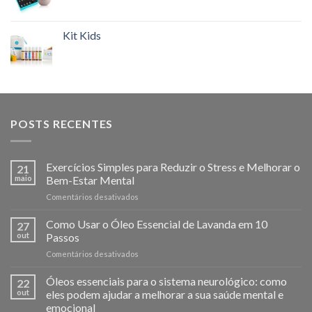
Kit Kids
POSTS RECENTES
Exercícios Simples para Reduzir o Stress e Melhorar o
21
maio
Bem-Estar Mental
em
Comentários desativados
Exercícios
Simples
Como Usar o Óleo Essencial de Lavanda em 10
27
para
out
Passos
Reduzir
em
Comentários desativados
o
Como
Stress
Usar
Óleos essenciais para o sistema neurológico: como
e
22
o
Melhorar
out
eles podem ajudar a melhorar a sua saúde mental e
Óleo
o
emocional