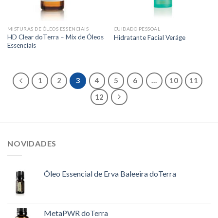
MISTURAS DE ÓLEOS ESSENCIAIS
CUIDADO PESSOAL
HD Clear doTerra – Mix de Óleos
Hidratante Facial Veráge
Essenciais
1
2
3
4
5
6
…
10
11
12
NOVIDADES
Óleo Essencial de Erva Baleeira doTerra
MetaPWR doTerra