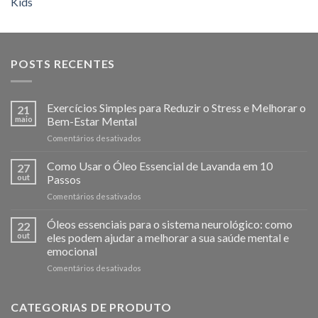
POSTS RECENTES
Exercícios Simples para Reduzir o Stress e Melhorar o
21
maio
Bem-Estar Mental
em
Comentários desativados
Exercícios
Simples
Como Usar o Óleo Essencial de Lavanda em 10
27
para
out
Passos
Reduzir
em
Comentários desativados
o
Como
Stress
Usar
Óleos essenciais para o sistema neurológico: como
e
22
o
Melhorar
out
eles podem ajudar a melhorar a sua saúde mental e
Óleo
o
emocional
Essencial
Bem-
em
Comentários desativados
de
Estar
Óleos
Lavanda
Mental
essenciais
em
para
10
CATEGORIAS DE PRODUTO
o
Passos