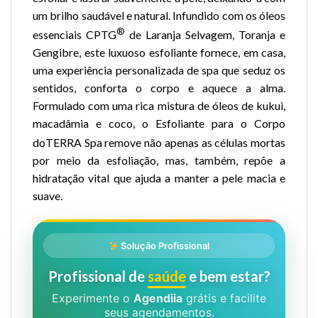
um brilho saudável e natural. Infundido com os óleos
®
essenciais CPTG
de Laranja Selvagem, Toranja e
Gengibre, este luxuoso esfoliante fornece, em casa,
uma experiência personalizada de spa que seduz os
sentidos, conforta o corpo e aquece a alma.
Formulado com uma rica mistura de óleos de kukui,
macadâmia e coco, o Esfoliante para o Corpo
doTERRA
Spa remove não apenas as células mortas
por meio da esfoliação, mas, também, repõe a
hidratação vital que ajuda a manter a pele macia e
suave.
Solução Profissional
Profissional de
saúde
e bem estar?
Experimente o
Agendiia
grátis e facilite
seus agendamentos.