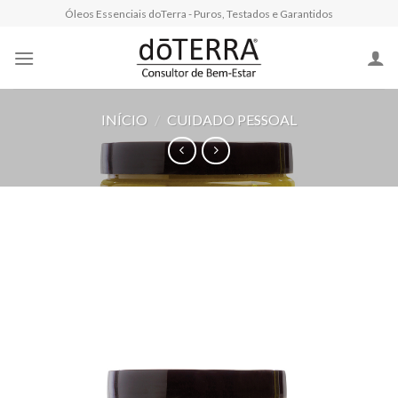
Skip
Óleos Essenciais doTerra - Puros, Testados e Garantidos
to
content
INÍCIO
/
CUIDADO PESSOAL