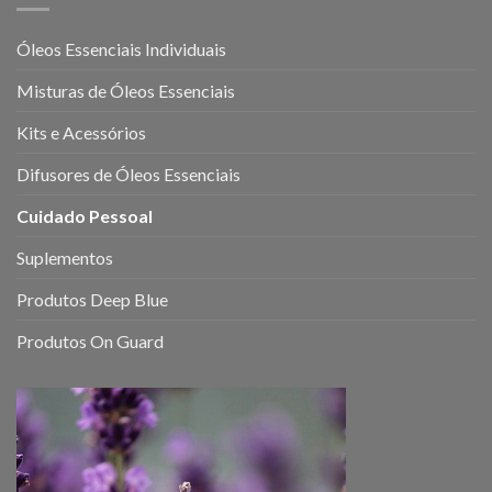
sistema
neurológico:
Óleos Essenciais Individuais
como
eles
Misturas de Óleos Essenciais
podem
ajudar
a
Kits e Acessórios
melhorar
a
Difusores de Óleos Essenciais
sua
saúde
Cuidado Pessoal
mental
e
Suplementos
emocional
Produtos Deep Blue
Produtos On Guard