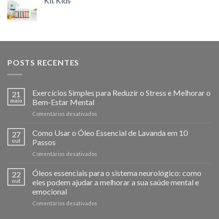
Kit Kids
POSTS RECENTES
Exercícios Simples para Reduzir o Stress e Melhorar o
21
maio
Bem-Estar Mental
em
Comentários desativados
Exercícios
Simples
Como Usar o Óleo Essencial de Lavanda em 10
27
para
out
Passos
Reduzir
em
Comentários desativados
o
Como
Stress
Usar
Óleos essenciais para o sistema neurológico: como
e
22
o
Melhorar
out
eles podem ajudar a melhorar a sua saúde mental e
Óleo
o
emocional
Essencial
Bem-
em
Comentários desativados
de
Estar
Óleos
Lavanda
Mental