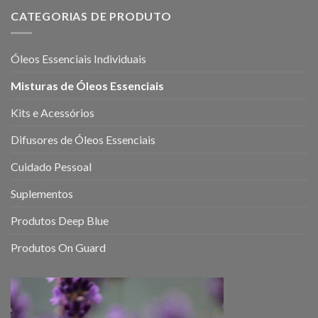
essenciais
em
para
10
CATEGORIAS DE PRODUTO
o
Passos
sistema
neurológico:
Óleos Essenciais Individuais
como
eles
Misturas de Óleos Essenciais
podem
ajudar
a
Kits e Acessórios
melhorar
a
Difusores de Óleos Essenciais
sua
saúde
Cuidado Pessoal
mental
e
Suplementos
emocional
Produtos Deep Blue
Produtos On Guard