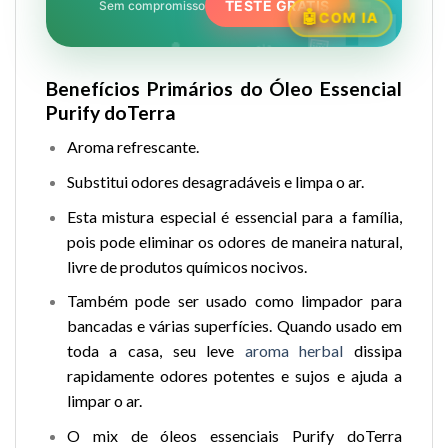
🏥
TESTE GRÁTIS
Sem compromisso
COM IA
📅
💊
⏰
🩺
Benefícios Primários do Óleo Essencial
Purify doTerra
Aroma refrescante.
Substitui odores desagradáveis e limpa o ar.
Esta mistura especial é essencial para a família,
pois pode eliminar os odores de maneira natural,
livre de produtos químicos nocivos.
Também pode ser usado como limpador para
bancadas e várias superfícies. Quando usado em
toda a casa, seu leve
aroma herbal
dissipa
rapidamente odores potentes e sujos e ajuda a
limpar o ar.
O mix de óleos essenciais Purify doTerra