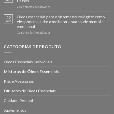
Passos
Reduzir
em
Comentários desativados
o
Como
Stress
Usar
Óleos essenciais para o sistema neurológico: como
e
22
o
Melhorar
out
eles podem ajudar a melhorar a sua saúde mental e
Óleo
o
emocional
Essencial
Bem-
em
Comentários desativados
de
Estar
Óleos
Lavanda
Mental
essenciais
em
para
10
CATEGORIAS DE PRODUTO
o
Passos
sistema
neurológico:
Óleos Essenciais Individuais
como
eles
Misturas de Óleos Essenciais
podem
ajudar
a
Kits e Acessórios
melhorar
a
Difusores de Óleos Essenciais
sua
saúde
Cuidado Pessoal
mental
e
Suplementos
emocional